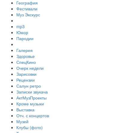
География
Фестивали
Муз Экскурс
mp3
Юмор
Пародии
Галерея
Здоровье
СпецКино
Очерк недели
Зарисовки
Рецензии
Салун ретро
Записки звукача
АктМузПроекты
Кроме музыки
Выставка
Отч. с концертов
Музей
Клубы (фото)