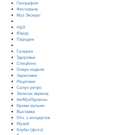
География
Фестивали
Муз Экскурс
mp3
Юмор
Пародии
Галерея
Здоровье
СпецКино
Очерк недели
Зарисовки
Рецензии
Салун ретро
Записки звукача
АктМузПроекты
Кроме музыки
Выставка
Отч. с концертов
Музей
Клубы (фото)