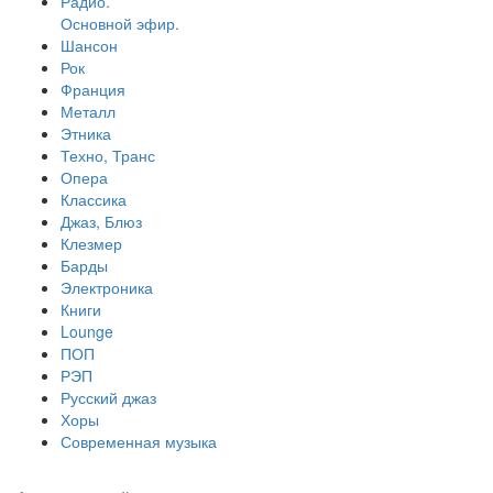
Радио.
Основной эфир.
Шансон
Рок
Франция
Металл
Этника
Техно, Транс
Опера
Классика
Джаз, Блюз
Клезмер
Барды
Электроника
Книги
Lounge
ПОП
РЭП
Русский джаз
Хоры
Современная музыка