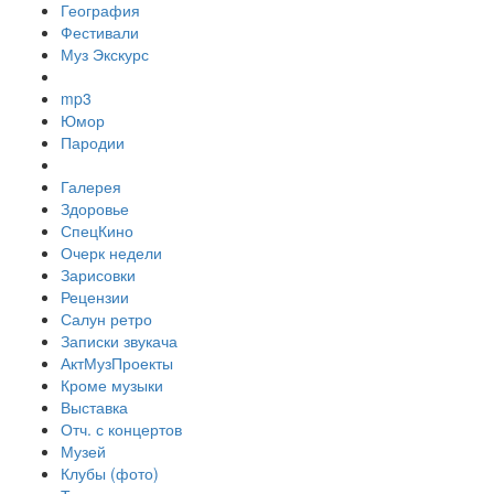
География
Фестивали
Муз Экскурс
mp3
Юмор
Пародии
Галерея
Здоровье
СпецКино
Очерк недели
Зарисовки
Рецензии
Салун ретро
Записки звукача
АктМузПроекты
Кроме музыки
Выставка
Отч. с концертов
Музей
Клубы (фото)