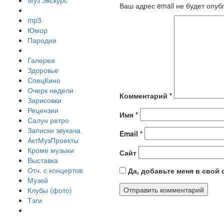
Муз Экскурс
Ваш адрес email не будет опуб
mp3
Юмор
Пародии
Галерея
Здоровье
СпецКино
Очерк недели
Комментарий
*
Зарисовки
Рецензии
Имя
*
Салун ретро
Записки звукача
Email
*
АктМузПроекты
Кроме музыки
Сайт
Выставка
Отч. с концертов
Да, добавьте меня в свой
Музей
Клубы (фото)
Тэги