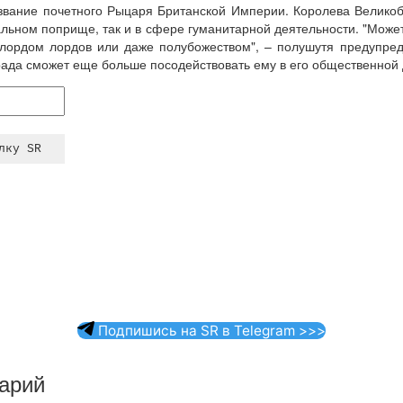
звание почетного Рыцаря Британской Империи. Королева Великобр
льном поприще, так и в сфере гуманитарной деятельности. "Может
 лордом лордов или даже полубожеством", – полушутя предупред
града сможет еще больше посодействовать ему в его общественной 
Подпишись на SR в Telegram >>>
арий