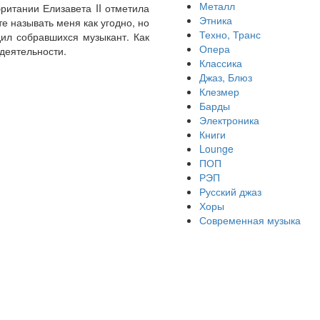
Металл
итании Елизавета II отметила
Этника
е называть меня как угодно, но
Техно, Транс
ил собравшихся музыкант. Как
Опера
деятельности.
Классика
Джаз, Блюз
Клезмер
Барды
Электроника
Книги
Lounge
ПОП
РЭП
Русский джаз
Хоры
Современная музыка