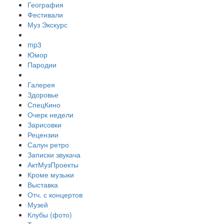
География
Фестивали
Муз Экскурс
mp3
Юмор
Пародии
Галерея
Здоровье
СпецКино
Очерк недели
Зарисовки
Рецензии
Салун ретро
Записки звукача
АктМузПроекты
Кроме музыки
Выставка
Отч. с концертов
Музей
Клубы (фото)