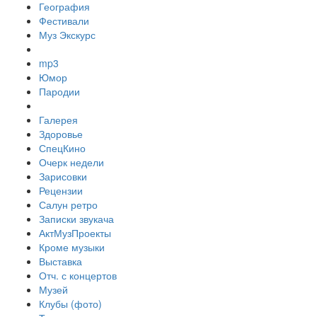
География
Фестивали
Муз Экскурс
mp3
Юмор
Пародии
Галерея
Здоровье
СпецКино
Очерк недели
Зарисовки
Рецензии
Салун ретро
Записки звукача
АктМузПроекты
Кроме музыки
Выставка
Отч. с концертов
Музей
Клубы (фото)