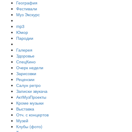
География
Фестивали
Муз Экскурс
mp3
Юмор
Пародии
Галерея
Здоровье
СпецКино
Очерк недели
Зарисовки
Рецензии
Салун ретро
Записки звукача
АктМузПроекты
Кроме музыки
Выставка
Отч. с концертов
Музей
Клубы (фото)