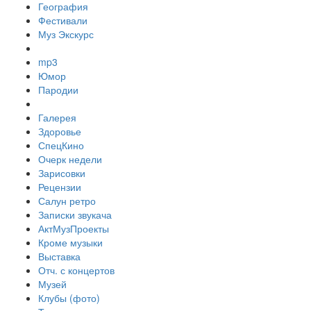
География
Фестивали
Муз Экскурс
mp3
Юмор
Пародии
Галерея
Здоровье
СпецКино
Очерк недели
Зарисовки
Рецензии
Салун ретро
Записки звукача
АктМузПроекты
Кроме музыки
Выставка
Отч. с концертов
Музей
Клубы (фото)