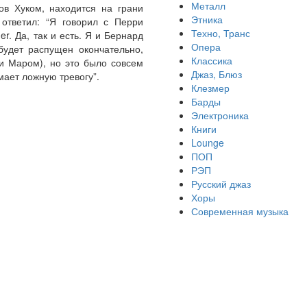
Металл
ов Хуком, находится на грани
Этника
 ответил: “Я говорил с Перри
Техно, Транс
. Да, так и есть. Я и Бернард
Опера
будет распущен окончательно,
Классика
ни Маром), но это было совсем
Джаз, Блюз
ает ложную тревогу”.
Клезмер
Барды
Электроника
Книги
Lounge
ПОП
РЭП
Русский джаз
Хоры
Современная музыка