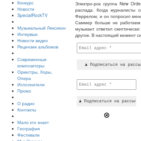
Конкурс
Электро-рок группа New Orde
Новости
распада. Когда журналисты с
SpecialRockTV
Феррелом, и он попросил меня
Саммер больше не работаем в
Музыкальный Лексикон
музыкант ответил скептически
Интервью
другое. В настоящий момент с
Новости видео
Рецензии альбомов
Современные
композиторы
Оркестры, Хоры,
Опера
Исполнители
Промо
О радио
Контакты
Мало кто знает
География
Фестивали