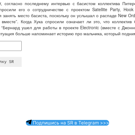
r, согласно последнему интервью с басистом коллектива Питер
просили его о сотрудничестве с проектом Satellite Party, Hook
 занять место басиста, поскольку он услышал о распаде New Order
месте”. Когда Хука спросили означает ли это, что коллектив 
: “Бернард ушел для работы в проекте Electronic (вместе с Джон
итуация больше напоминает историю про мальчика, который подним
Подпишись на SR в Telegram >>>