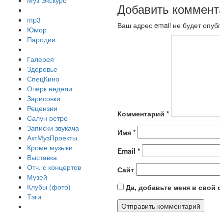
Муз Экскурс
Добавить коммент
mp3
Ваш адрес email не будет опуб
Юмор
Пародии
Галерея
Здоровье
СпецКино
Очерк недели
Зарисовки
Рецензии
Комментарий
*
Салун ретро
Записки звукача
Имя
*
АктМузПроекты
Кроме музыки
Email
*
Выставка
Отч. с концертов
Сайт
Музей
Клубы (фото)
Да, добавьте меня в свой
Тэги