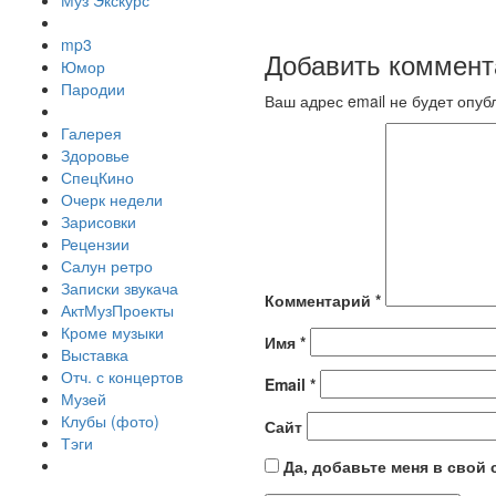
Муз Экскурс
mp3
Добавить коммент
Юмор
Пародии
Ваш адрес email не будет опуб
Галерея
Здоровье
СпецКино
Очерк недели
Зарисовки
Рецензии
Салун ретро
Записки звукача
Комментарий
*
АктМузПроекты
Кроме музыки
Имя
*
Выставка
Отч. с концертов
Email
*
Музей
Клубы (фото)
Сайт
Тэги
Да, добавьте меня в свой