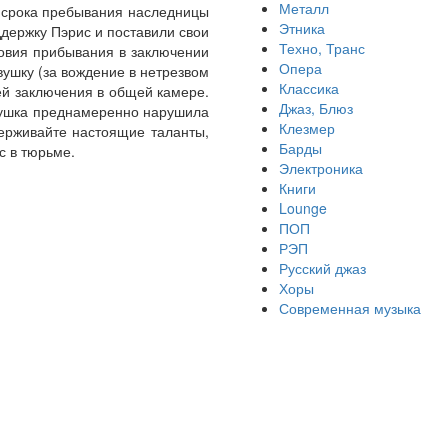
Металл
и срока пребывания наследницы
Этника
ддержку Пэрис и поставили свои
Техно, Транс
овия прибывания в заключении
Опера
ушку (за вождение в нетрезвом
Классика
ей заключения в общей камере.
Джаз, Блюз
евушка преднамеренно нарушила
Клезмер
ерживайте настоящие таланты,
Барды
с в тюрьме.
Электроника
Книги
Lounge
ПОП
РЭП
Русский джаз
Хоры
Современная музыка