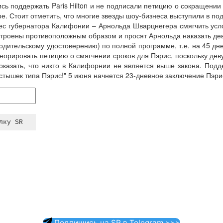
лись поддержать Paris Hilton и не подписали петицию о сокращени
ре. Стоит отметить, что многие звезды шоу-бизнеса выступили в по
ес губернатора Калифонии – Арнольда Шварцнегера смягчить усл
астроены противоположным образом и просят Арнольда наказать дев
одительскому удостоверению) по полной программе, т.е. на 45 дн
норировать петицию о смягчении сроков для Пэрис, поскольку д
оказать, что никто в Калифорнии не является выше закона. Подд
стышек типа Пэрис!" 5 июня начнется 23-дневное заключение Пэри
Подпишись на SR в Telegram >>>