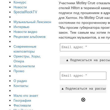
Конкурс
Участники Motley Crue отказа
Новости
отелей Hilton в тюремной каме
SpecialRockTV
подписи под прошением в адр
для Хилтон. Но Motley Crue н
Музыкальный Лексикон
состоянии по просроченному в
Интервью
"Мы просим губернатора проиг
Новости видео
закон. Тем самым мы хотим п
Рецензии альбомов
настоящих музыкантов, а не пу
Современные
композиторы
Оркестры, Хоры,
Опера
Исполнители
Промо
О радио
Контакты
Мало кто знает
География
Фестивали