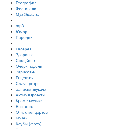
География
Фестивали
Муз Экскурс
mp3
Юмор
Пародии
Галерея
Здоровье
СпецКино
Очерк недели
Зарисовки
Рецензии
Салун ретро
Записки звукача
АктМузПроекты
Кроме музыки
Выставка
Отч. с концертов
Музей
Клубы (фото)