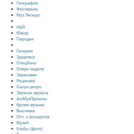
География
Фестивали
Муз Экскурс
mp3
Юмор
Пародии
Галерея
Здоровье
СпецКино
Очерк недели
Зарисовки
Рецензии
Салун ретро
Записки звукача
АктМузПроекты
Кроме музыки
Выставка
Отч. с концертов
Музей
Клубы (фото)