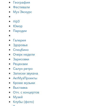
География
Фестивали
Муз Экскурс
mp3
Юмор
Пародии
Галерея
Здоровье
СпецКино
Очерк недели
Зарисовки
Рецензии
Салун ретро
Записки звукача
АктМузПроекты
Кроме музыки
Выставка
Отч. с концертов
Музей
Клубы (фото)