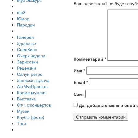
Муз Экскурс
Ваш адрес email не будет опуб
mp3
Юмор
Пародии
Галерея
Здоровье
СпецКино
Очерк недели
Комментарий
*
Зарисовки
Рецензии
Имя
*
Салун ретро
Записки звукача
Email
*
АктМузПроекты
Кроме музыки
Сайт
Выставка
Отч. с концертов
Да, добавьте меня в свой
Музей
Клубы (фото)
Тэги