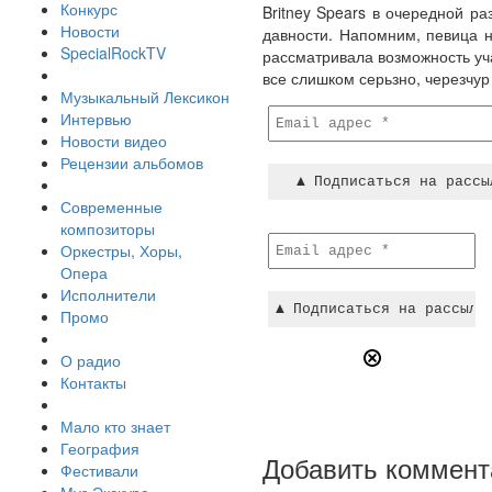
Конкурс
Britney Spears в очередной р
Новости
давности. Напомним, певица н
SpecialRockTV
рассматривала возможность уч
все слишком серьзно, черезчур
Музыкальный Лексикон
Интервью
Новости видео
Рецензии альбомов
Современные
композиторы
Оркестры, Хоры,
Опера
Исполнители
Промо
О радио
Контакты
Мало кто знает
География
Добавить коммент
Фестивали