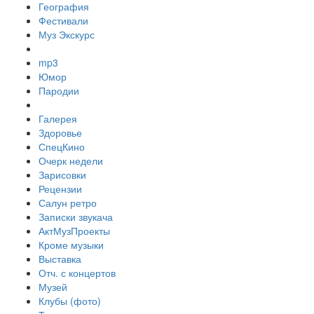
География
Фестивали
Муз Экскурс
mp3
Юмор
Пародии
Галерея
Здоровье
СпецКино
Очерк недели
Зарисовки
Рецензии
Салун ретро
Записки звукача
АктМузПроекты
Кроме музыки
Выставка
Отч. с концертов
Музей
Клубы (фото)