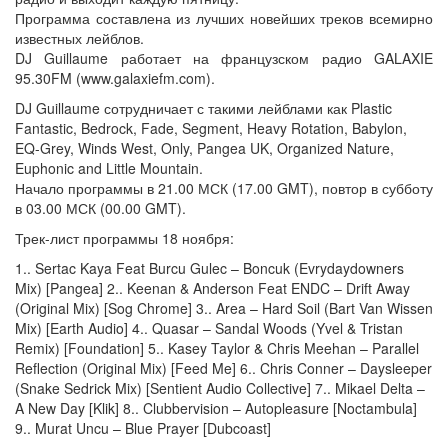
Программа составлена из лучших новейших треков всемирно
известных лейблов.
DJ Guillaume работает на французском радио GALAXIE
95.30FM (www.galaxiefm.com).
DJ Guillaume сотрудничает с такими лейблами как Plastic
Fantastic, Bedrock, Fade, Segment, Heavy Rotation, Babylon,
EQ-Grey, Winds West, Only, Pangea UK, Organized Nature,
Euphonic and Little Mountain.
Начало программы в 21.00 МСК (17.00 GMT), повтор в субботу
в 03.00 МСК (00.00 GMT).
Трек-лист программы 18 ноября:
1.. Sertac Kaya Feat Burcu Gulec – Boncuk (Evrydaydowners
Mix) [Pangea] 2.. Keenan & Anderson Feat ENDC – Drift Away
(Original Mix) [Sog Chrome] 3.. Area – Hard Soil (Bart Van Wissen
Mix) [Earth Audio] 4.. Quasar – Sandal Woods (Yvel & Tristan
Remix) [Foundation] 5.. Kasey Taylor & Chris Meehan – Parallel
Reflection (Original Mix) [Feed Me] 6.. Chris Conner – Daysleeper
(Snake Sedrick Mix) [Sentient Audio Collective] 7.. Mikael Delta –
A New Day [Klik] 8.. Clubbervision – Autopleasure [Noctambula]
9.. Murat Uncu – Blue Prayer [Dubcoast]