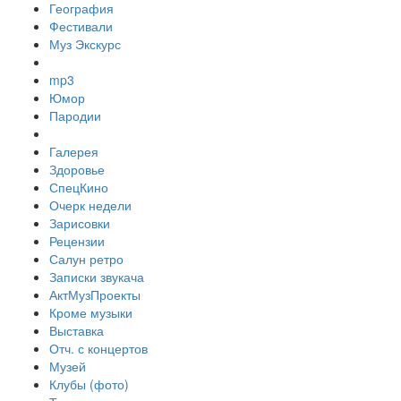
География
Фестивали
Муз Экскурс
mp3
Юмор
Пародии
Галерея
Здоровье
СпецКино
Очерк недели
Зарисовки
Рецензии
Салун ретро
Записки звукача
АктМузПроекты
Кроме музыки
Выставка
Отч. с концертов
Музей
Клубы (фото)