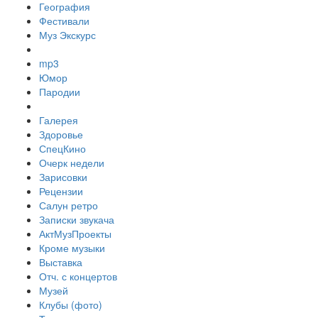
География
Фестивали
Муз Экскурс
mp3
Юмор
Пародии
Галерея
Здоровье
СпецКино
Очерк недели
Зарисовки
Рецензии
Салун ретро
Записки звукача
АктМузПроекты
Кроме музыки
Выставка
Отч. с концертов
Музей
Клубы (фото)