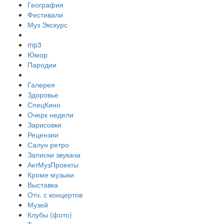
География
Фестивали
Муз Экскурс
mp3
Юмор
Пародии
Галерея
Здоровье
СпецКино
Очерк недели
Зарисовки
Рецензии
Салун ретро
Записки звукача
АктМузПроекты
Кроме музыки
Выставка
Отч. с концертов
Музей
Клубы (фото)