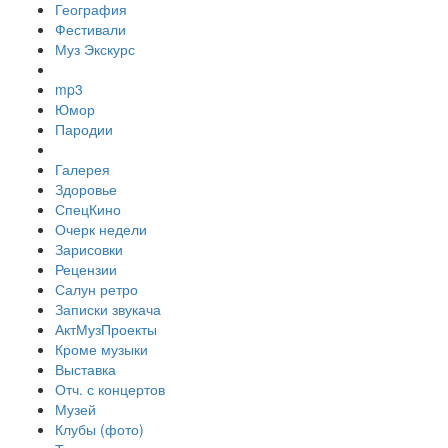
География
Фестивали
Муз Экскурс
mp3
Юмор
Пародии
Галерея
Здоровье
СпецКино
Очерк недели
Зарисовки
Рецензии
Салун ретро
Записки звукача
АктМузПроекты
Кроме музыки
Выставка
Отч. с концертов
Музей
Клубы (фото)