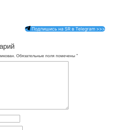
Подпишись на SR в Telegram >>>
арий
ликован.
Обязательные поля помечены
*