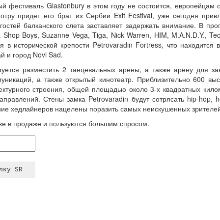
ый фестиваль Glastonbury в этом году не состоится, европейцам о
тру придет его брат из Сербии Exit Festival, уже сегодня при
остей балканского слета заставляет задержать внимание. В прогр
t Shop Boys, Suzanne Vega, Tiga, Nick Warren, HIM, M.A.N.D.Y., Te
 в исторической крепости Petrovaradin Fortress, что находится 
й и город Novi Sad.
уется разместить 2 танцевальных арены, а также арену для з
муникаций, а также открытый кинотеатр. Приблизительно 600 вы
ектурного строения, общей площадью около 3-х квадратных киломе
правлений. Стены замка Petrovaradin будут сотрясать hip-hop, ho
ление хедлайнеров нацелены поразить самых неискушенных зрителей
уже в продаже и пользуются большим спросом.