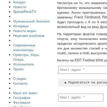
Конкурс
Несмотря на то, что знаменит
Новости
британскому музыкальному смо
SpecialRockTV
идеями. Анонс приглашенных г
заявлены: Franz Ferdinand, Pe
Музыкальный Лексикон
будет проходить с 6 по 9 июля
Интервью
великолепный вид на реку Дуна
Новости видео
На территории фортов планир
Рецензии альбомов
спорта, зону технических ком
пределах исторического архит
Современные
эти дни множество стилей и на
композиторы
music, латино и rock, выступ
Оркестры, Хоры,
Опера
Билеты на EXIT Festival 2006 
Исполнители
Промо
О радио
Контакты
Мало кто знает
География
Фестивали