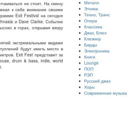
Металл
тчаиваться не стоит. На смену
Этника
влекая к себе внимание своими
Техно, Транс
амме Exit Festival на сегодня
Опера
chnasia и Dave Clarke. Событие
Классика
высоко в горах, открывая взору
Джаз, Блюз
Клезмер
анятий экстремальными видами
Барды
ступлений будут иметь место в
Электроника
тров. Exit Fest представит за
Книги
use, drum & bass, indie, world
Lounge
.
ПОП
РЭП
Русский джаз
Хоры
Современная музыка