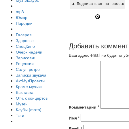
Муз Экскурс
mp3
Юмор
Пародии
Галерея
Здоровье
Добавить коммент
СпецКино
Очерк недели
Ваш адрес email не будет опуб
Зарисовки
Рецензии
Салун ретро
Записки звукача
АктМузПроекты
Кроме музыки
Выставка
Отч. с концертов
Музей
Комментарий
*
Клубы (фото)
Тэги
Имя
*
Email
*