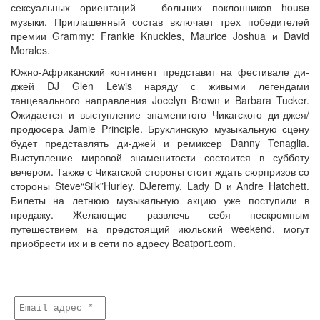
сексуальных ориентаций – больших поклонников house
музыки. Приглашенный состав включает трех победителей
премии Grammy: Frankie Knuckles, Maurice Joshua и David
Morales.
Южно-Африканский континент представит на фестивале ди-
джей DJ Glen Lewis наряду с живыми легендами
танцевального направления Jocelyn Brown и Barbara Tucker.
Ожидается и выступление знаменитого Чикагского ди-джея/
продюсера Jamie Principle. Бруклинскую музыкальную сцену
будет представлять ди-джей и ремиксер Danny Tenaglia.
Выступление мировой знаменитости состоится в субботу
вечером. Также с Чикагской стороны стоит ждать сюрпризов со
стороны Steve“Silk”Hurley, DJeremy, Lady D и Andre Hatchett.
Билеты на летнюю музыкальную акцию уже поступили в
продажу. Желающие развлечь себя нескромным
путешествием на предстоящий июльский weekend, могут
приобрести их и в сети по адресу Beatport.com.