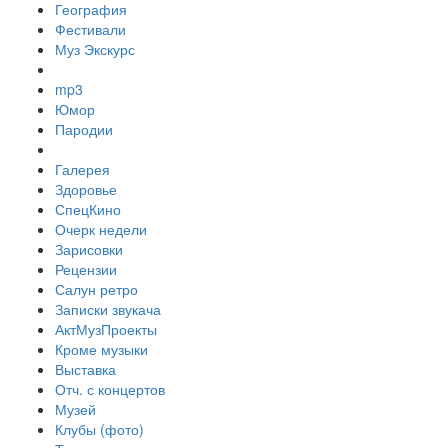
География
Фестивали
Муз Экскурс
mp3
Юмор
Пародии
Галерея
Здоровье
СпецКино
Очерк недели
Зарисовки
Рецензии
Салун ретро
Записки звукача
АктМузПроекты
Кроме музыки
Выставка
Отч. с концертов
Музей
Клубы (фото)