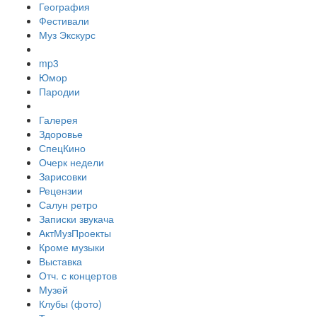
География
Фестивали
Муз Экскурс
mp3
Юмор
Пародии
Галерея
Здоровье
СпецКино
Очерк недели
Зарисовки
Рецензии
Салун ретро
Записки звукача
АктМузПроекты
Кроме музыки
Выставка
Отч. с концертов
Музей
Клубы (фото)