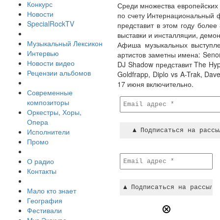
Конкурс
Среди множества европейских 
Новости
по счету Интернациональный ф
SpecialRockTV
представит в этом году более
выставки и инсталляции, демон
Музыкальный Лексикон
Афиша музыкальных выступле
Интервью
артистов заметны имена: Senor C
Новости видео
DJ Shadow представит The Hyph
Рецензии альбомов
Goldfrapp, Diplo vs A-Trak, Dav
17 июня включительно.
Современные
композиторы
Оркестры, Хоры,
Опера
Исполнители
Промо
О радио
Контакты
Мало кто знает
География
Фестивали