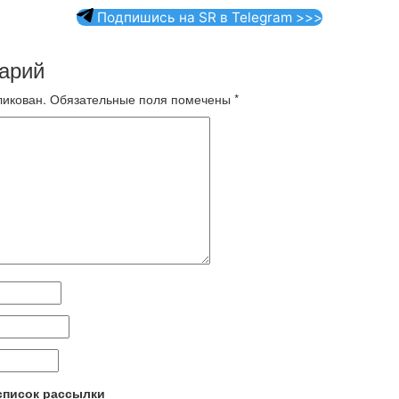
Подпишись на SR в Telegram >>>
арий
ликован.
Обязательные поля помечены
*
 список рассылки