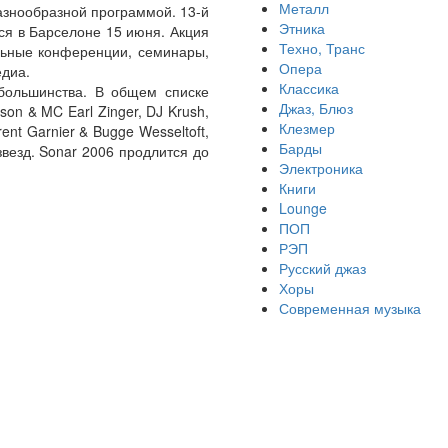
Металл
азнообразной программой. 13-й
Этника
ся в Барселоне 15 июня. Акция
Техно, Транс
альные конференции, семинары,
Опера
едиа.
Классика
большинства. В общем списке
Джаз, Блюз
rson & MC Earl Zinger, DJ Krush,
Клезмер
nt Garnier & Bugge Wesseltoft,
Барды
х звезд. Sonar 2006 продлится до
Электроника
Книги
Lounge
ПОП
РЭП
Русский джаз
Хоры
Современная музыка