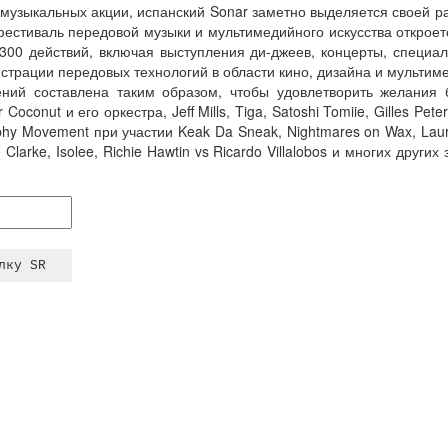
музыкальных акции, испанский Sonar заметно выделяется своей р
естиваль передовой музыки и мультимедийного искусства откроет
 300 действий, включая выступления ди-джеев, концерты, специ
страции передовых технологий в области кино, дизайна и мультим
ний составлена таким образом, чтобы удовлетворить желания 
oconut и его оркестра, Jeff Mills, Tiga, Satoshi Tomiie, Gilles Pete
y Movement при участии Keak Da Sneak, Nightmares on Wax, Laure
e Clarke, Isolee, Richie Hawtin vs Ricardo Villalobos и многих други