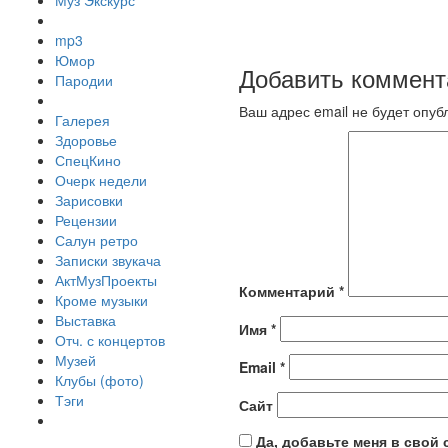
Муз Экскурс
mp3
Юмор
Добавить коммент
Пародии
Ваш адрес email не будет опуб
Галерея
Здоровье
СпецКино
Очерк недели
Зарисовки
Рецензии
Салун ретро
Записки звукача
АктМузПроекты
Комментарий
*
Кроме музыки
Выставка
Имя
*
Отч. с концертов
Музей
Email
*
Клубы (фото)
Тэги
Сайт
Да, добавьте меня в свой