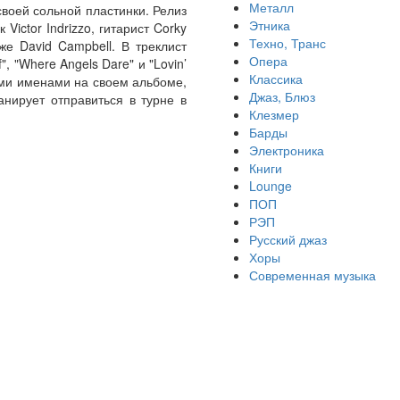
Металл
своей сольной пластинки. Релиз
Этника
Victor Indrizzo, гитарист Corky
Техно, Транс
же David Campbell. В треклист
Опера
", "Where Angels Dare" и "Lovin’
Классика
ими именами на своем альбоме,
Джаз, Блюз
нирует отправиться в турне в
Клезмер
Барды
Электроника
Книги
Lounge
ПОП
РЭП
Русский джаз
Хоры
Современная музыка