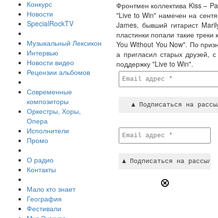
Конкурс
Фронтмен коллектива Kiss – Pa
Новости
"Live to Win" намечен на сентя
SpecialRockTV
James, бывший гитарист Maril
пластинки попали такие треки ка
Музыкальный Лексикон
You Without You Now". По при
Интервью
а пригласил старых друзей, 
Новости видео
поддержку "Live to Win".
Рецензии альбомов
Современные
композиторы
Оркестры, Хоры,
Опера
Исполнители
Промо
О радио
Контакты
Мало кто знает
География
Фестивали