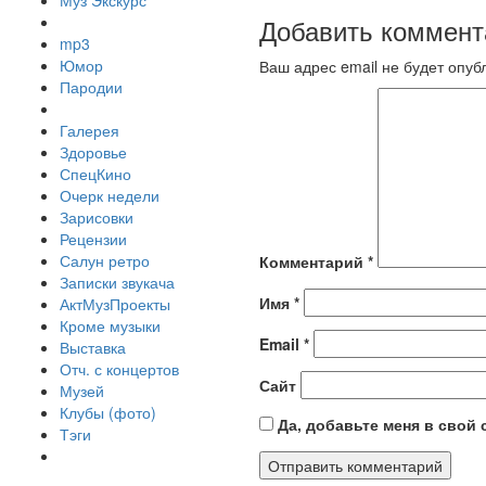
Муз Экскурс
Добавить коммент
mp3
Юмор
Ваш адрес email не будет опуб
Пародии
Галерея
Здоровье
СпецКино
Очерк недели
Зарисовки
Рецензии
Салун ретро
Комментарий
*
Записки звукача
Имя
*
АктМузПроекты
Кроме музыки
Email
*
Выставка
Отч. с концертов
Сайт
Музей
Клубы (фото)
Да, добавьте меня в свой
Тэги