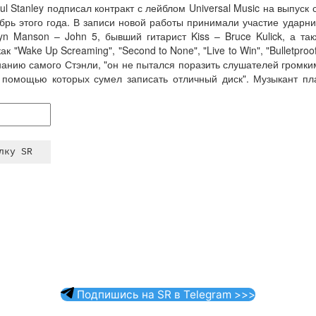
ul Stanley подписал контракт с лейблом Universal Music на выпуск 
брь этого года. В записи новой работы принимали участие ударник 
yn Manson – John 5, бывший гитарист Kiss – Bruce Kulick, а так
к "Wake Up Screaming", "Second to None", "Live to Win", "Bulletproof
знанию самого Стэнли, "он не пытался поразить слушателей громк
с помощью которых сумел записать отличный диск". Музыкант пла
Подпишись на SR в Telegram >>>