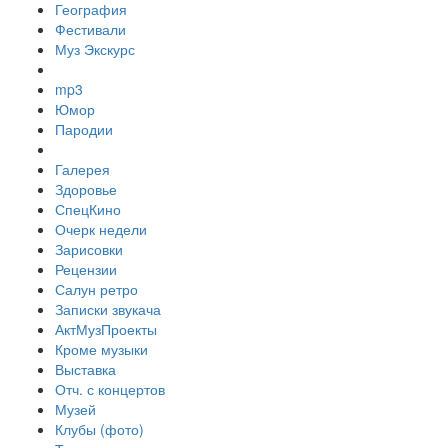
География
Фестивали
Муз Экскурс
mp3
Юмор
Пародии
Галерея
Здоровье
СпецКино
Очерк недели
Зарисовки
Рецензии
Салун ретро
Записки звукача
АктМузПроекты
Кроме музыки
Выставка
Отч. с концертов
Музей
Клубы (фото)