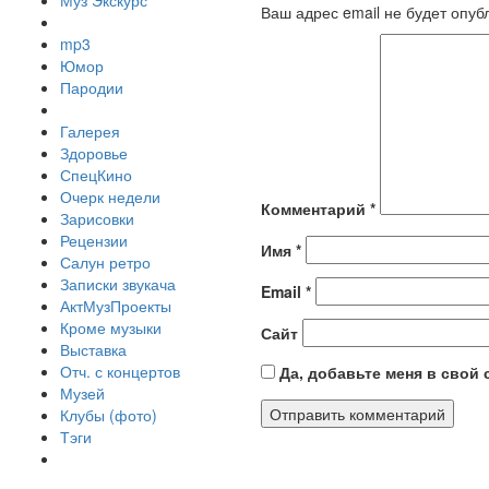
Муз Экскурс
Ваш адрес email не будет опуб
mp3
Юмор
Пародии
Галерея
Здоровье
СпецКино
Очерк недели
Комментарий
*
Зарисовки
Рецензии
Имя
*
Салун ретро
Записки звукача
Email
*
АктМузПроекты
Кроме музыки
Сайт
Выставка
Отч. с концертов
Да, добавьте меня в свой
Музей
Клубы (фото)
Тэги