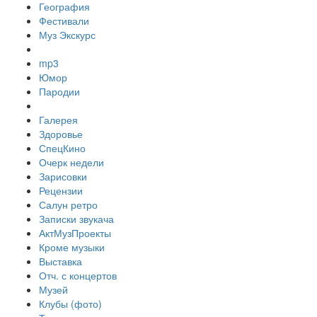
География
Фестивали
Муз Экскурс
mp3
Юмор
Пародии
Галерея
Здоровье
СпецКино
Очерк недели
Зарисовки
Рецензии
Салун ретро
Записки звукача
АктМузПроекты
Кроме музыки
Выставка
Отч. с концертов
Музей
Клубы (фото)