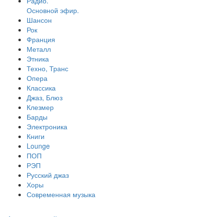
Радио.
Основной эфир.
Шансон
Рок
Франция
Металл
Этника
Техно, Транс
Опера
Классика
Джаз, Блюз
Клезмер
Барды
Электроника
Книги
Lounge
ПОП
РЭП
Русский джаз
Хоры
Современная музыка