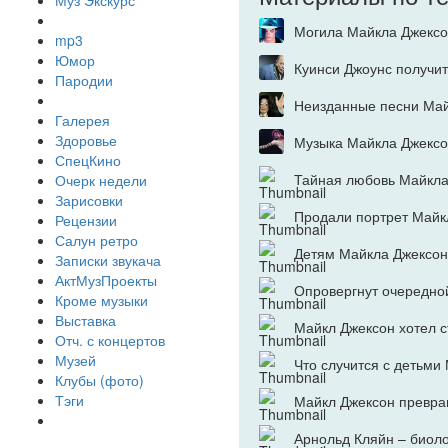
Муз Экскурс
Могила Майкла Джексо
mp3
Юмор
Куинси Джоунс получи
Пародии
Неизданные песни Май
Галерея
Здоровье
Музыка Майкла Джексо
СпецКино
Тайная любовь Майкла
Очерк недели
Зарисовки
Продали портрет Майк
Рецензии
Салун ретро
Детям Майкла Джексон
Записки звукача
АктМузПроекты
Опровергнут очередно
Кроме музыки
Выставка
Майкл Джексон хотел 
Отч. с концертов
Музей
Что случится с детьми
Клубы (фото)
Тэги
Майкл Джексон превра
Арнольд Кляйн – биоло