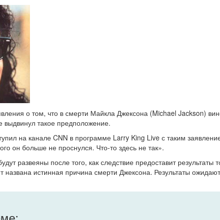
явления о том, что в смерти Майкла Джексона (Michael Jackson) вин
е выдвинул такое предположение.
упил на канале CNN в программе Larry King Live с таким заявление
ого он больше не проснулся. Что-то здесь не так».
удут развеяны после того, как следствие предоставит результаты т
ет названа истинная причина смерти Джексона. Результаты ожидают
еме: