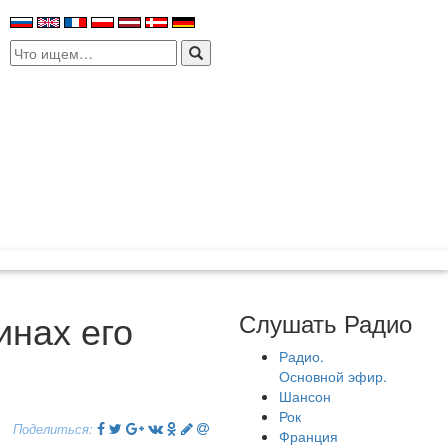
Search
for:
инах его
Слушать Радио
Радио.
Основной эфир.
Шансон
Рок
Поделиться:
Франция