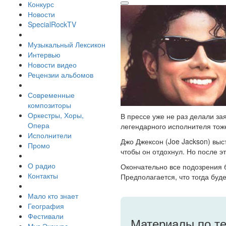
Конкурс
Новости
SpecialRockTV
Музыкальный Лексикон
Интервью
Новости видео
Рецензии альбомов
Современные
композиторы
Оркестры, Хоры,
В прессе уже не раз делали за
Опера
легендарного исполнителя тож
Исполнители
Джо Джексон (Joe Jackson) выст
Промо
чтобы он отдохнул. Но после эт
О радио
Окончательно все подозрения б
Контакты
Предполагается, что тогда буд
Мало кто знает
География
Фестивали
Материалы по т