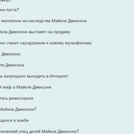
на пуста?
т миллионы из наследства Майкла Джексона
кла Джексона выставят на продажу
на станет саундтреком к новому мультфильму
 Джексона
ла Джексона
а запрещено выходить в Интернет
й миф о Майкле Джексоне
стать режиссером
 Майкла Джексона?
щался в зомби
гический отец детей Майкла Джексона?