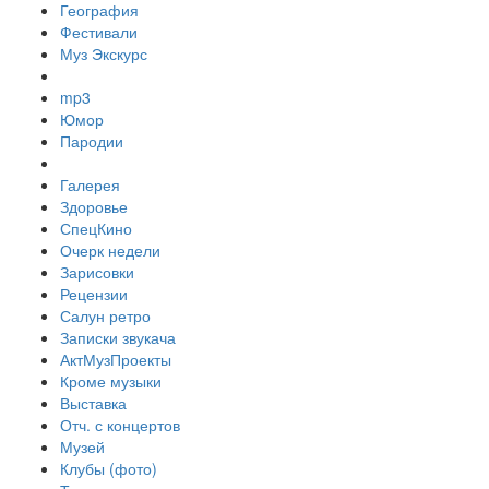
География
Фестивали
Муз Экскурс
mp3
Юмор
Пародии
Галерея
Здоровье
СпецКино
Очерк недели
Зарисовки
Рецензии
Салун ретро
Записки звукача
АктМузПроекты
Кроме музыки
Выставка
Отч. с концертов
Музей
Клубы (фото)