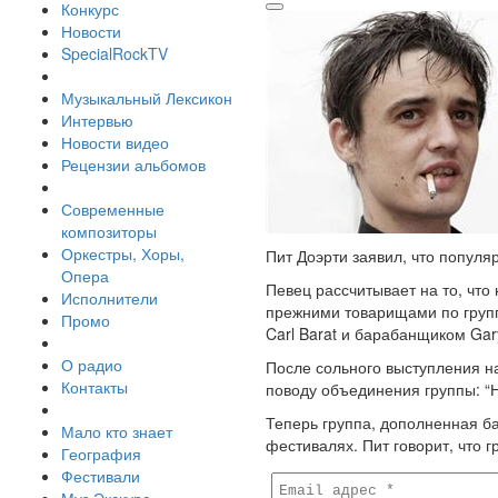
Конкурс
Новости
SpecialRockTV
Музыкальный Лексикон
Интервью
Новости видео
Рецензии альбомов
Современные
композиторы
Оркестры, Хоры,
Пит Доэрти заявил, что популя
Опера
Певец рассчитывает на то, что 
Исполнители
прежними товарищами по групп
Промо
Carl Barat и барабанщиком Gary
О радио
После сольного выступления на
Контакты
поводу объединения группы: “Н
Теперь группа, дополненная ба
Мало кто знает
фестивалях. Пит говорит, что г
География
Фестивали