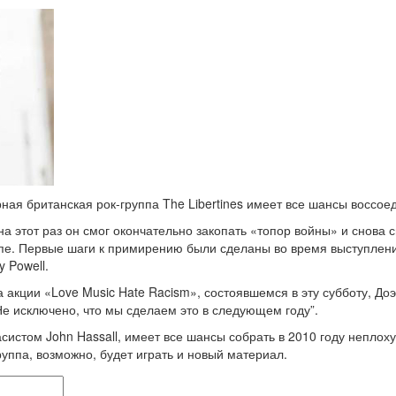
рная британская рок-группа The Libertines имеет все шансы воссо
на этот раз он смог окончательно закопать «топор войны» и снова 
е. Первые шаги к примирению были сделаны во время выступлени
 Powell.
 акции «Love Music Hate Racism», состоявшемся в эту субботу, До
е исключено, что мы сделаем это в следующем году”.
систом John Hassall, имеет все шансы собрать в 2010 году неплох
руппа, возможно, будет играть и новый материал.