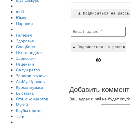
Муз Экскурс
mp3
Юмор
Пародии
Галерея
Здоровье
СпецКино
Очерк недели
Зарисовки
Рецензии
Салун ретро
Записки звукача
АктМузПроекты
Добавить коммент
Кроме музыки
Выставка
Отч. с концертов
Ваш адрес email не будет опуб
Музей
Клубы (фото)
Тэги