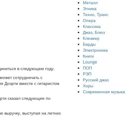
Металл
Этника
Техно, Транс
Опера
Классика
Джаз, Блюз
Клезмер
Барды
Электроника
Книги
Lounge
ПОП
единиться в следующем году.
РЭП
сможет сотрудничать с
Русский джаз
я Доэрти вместе с гитаристом
Хоры
Современная музыка
эрти сказал следующее по
ую выручку, выступая на летних