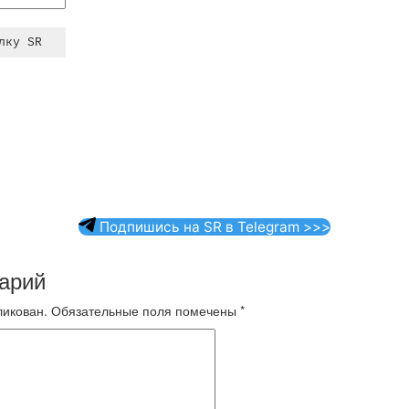
Подпишись на SR в Telegram >>>
арий
ликован.
Обязательные поля помечены
*