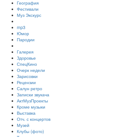
География
Фестивали
Муз Экскурс
mp3
Юмор
Пародии
Галерея
Здоровье
СпецКино
Очерк недели
Зарисовки
Рецензии
Салун ретро
Записки звукача
АктМузПроекты
Кроме музыки
Выставка
Отч. с концертов
Музей
Клубы (фото)