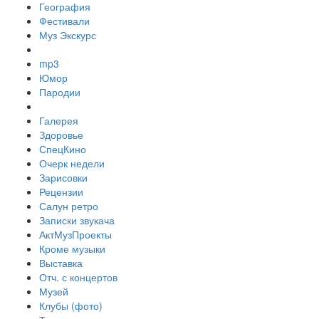
География
Фестивали
Муз Экскурс
mp3
Юмор
Пародии
Галерея
Здоровье
СпецКино
Очерк недели
Зарисовки
Рецензии
Салун ретро
Записки звукача
АктМузПроекты
Кроме музыки
Выставка
Отч. с концертов
Музей
Клубы (фото)