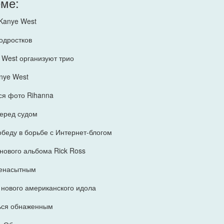
еме:
Kanye West
одростков
e West организуют трио
nye West
ся фото Rihanna
перед судом
беду в борьбе с Интернет-блогом
 нового альбома Rick Ross
ненасытным
 нового американского идола
ться обнаженным