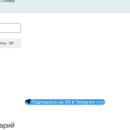
ь Обаму
Подпишись на SR в Telegram >>>
арий