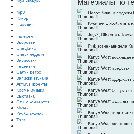
Материалы по т
Муз Экскурс
mp3
Новое бикини подруги 
Юмор
Beyonce – любимица п
Пародии
Jay-Z, Rihanna и Kany
Галерея
Здоровье
Pink возненавидела Ka
СпецКино
Очерк недели
Kanye West восхищает
Зарисовки
Рецензии
Kanye West предстал 
Салун ретро
Записки звукача
Kanye West одержал по
АктМузПроекты
Кроме музыки
Kanye West без ума от
Выставка
Kanye West оказался 
Отч. с концертов
Музей
Kanye West подготовит
Клубы (фото)
Тэги
Kanye West хочет сня