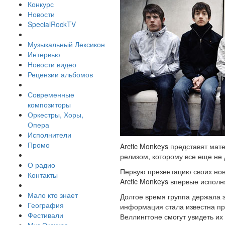
Конкурс
Новости
SpecialRockTV
Музыкальный Лексикон
Интервью
Новости видео
Рецензии альбомов
Современные
композиторы
Оркестры, Хоры,
Опера
Исполнители
Промо
Arctic Monkeys представят мат
релизом, которому все еще не 
О радио
Первую презентацию своих нов
Контакты
Arctic Monkeys впервые исполн
Мало кто знает
Долгое время группа держала э
География
информация стала известна прес
Фестивали
Веллингтоне смогут увидеть их