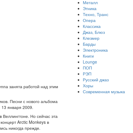
Металл
Этника
Техно, Транс
Опера
Классика
Джаз, Блюз
Клезмер
Барды
Электроника
Книги
Lounge
ПОП
РЭП
Русский джаз
Хоры
уппа занята работой над этим
Современная музыка
ков. Песни с нового альбома
 13 января 2009.
в Веллингтоне. Но сейчас эта
концерт Arctic Monkeys в
лись никогда прежде.