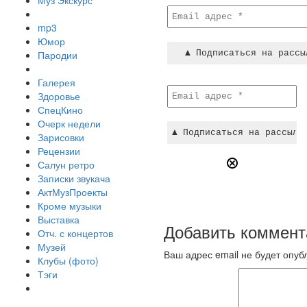
Муз Экскурс
mp3
Юмор
Пародии
Галерея
Здоровье
СпецКино
Очерк недели
Зарисовки
Рецензии
Салун ретро
Записки звукача
АктМузПроекты
Кроме музыки
Выставка
Добавить коммент
Отч. с концертов
Музей
Ваш адрес email не будет опуб
Клубы (фото)
Тэги