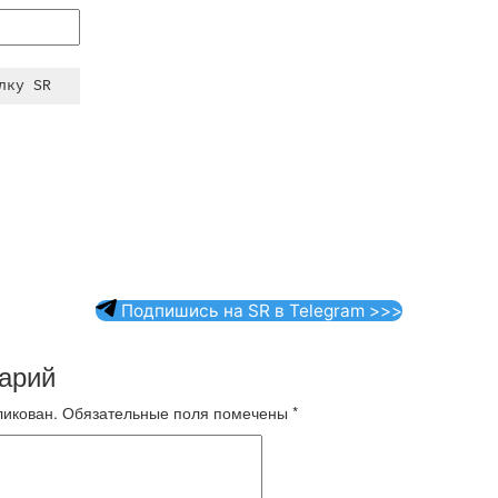
Подпишись на SR в Telegram >>>
арий
ликован.
Обязательные поля помечены
*