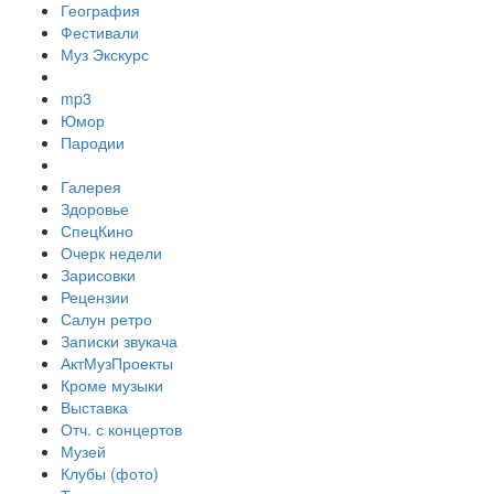
География
Фестивали
Муз Экскурс
mp3
Юмор
Пародии
Галерея
Здоровье
СпецКино
Очерк недели
Зарисовки
Рецензии
Салун ретро
Записки звукача
АктМузПроекты
Кроме музыки
Выставка
Отч. с концертов
Музей
Клубы (фото)