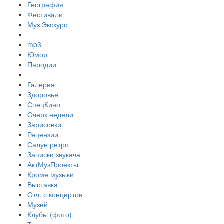
География
Фестивали
Муз Экскурс
mp3
Юмор
Пародии
Галерея
Здоровье
СпецКино
Очерк недели
Зарисовки
Рецензии
Салун ретро
Записки звукача
АктМузПроекты
Кроме музыки
Выставка
Отч. с концертов
Музей
Клубы (фото)