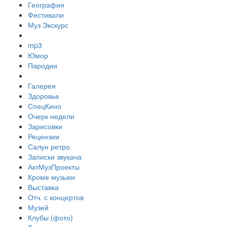
География
Фестивали
Муз Экскурс
mp3
Юмор
Пародии
Галерея
Здоровье
СпецКино
Очерк недели
Зарисовки
Рецензии
Салун ретро
Записки звукача
АктМузПроекты
Кроме музыки
Выставка
Отч. с концертов
Музей
Клубы (фото)