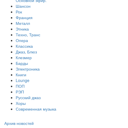
Основной эфир.
Шансон
Рок
Франция
Металл
Этника
Техно, Транс
Опера
Классика
Джаз, Блюз
Клезмер
Барды
Электроника
Книги
Lounge
ПОП
РЭП
Русский джаз
Хоры
Современная музыка
Архив новостей