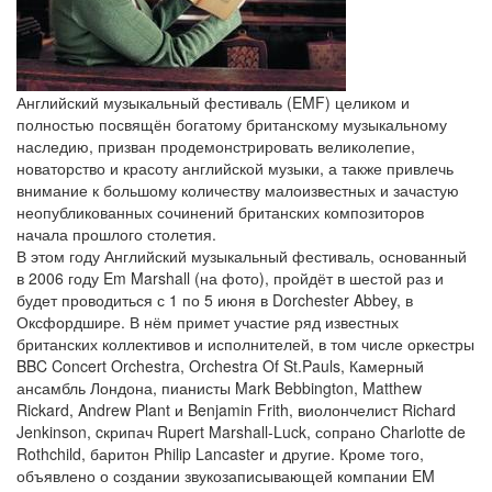
Английский музыкальный фестиваль (EMF) целиком и
полностью посвящён богатому британскому музыкальному
наследию, призван продемонстрировать великолепие,
новаторство и красоту английской музыки, а также привлечь
внимание к большому количеству малоизвестных и зачастую
неопубликованных сочинений британских композиторов
начала прошлого столетия.
В этом году Английский музыкальный фестиваль, основанный
в 2006 году Em Marshall (на фото), пройдёт в шестой раз и
будет проводиться с 1 по 5 июня в Dorchester Abbey, в
Оксфордшире. В нём примет участие ряд известных
британских коллективов и исполнителей, в том числе оркестры
BBC Concert Orchestra, Orchestra Of St.Pauls, Камерный
ансамбль Лондона, пианисты Mark Bebbington, Matthew
Rickard, Andrew Plant и Benjamin Frith, виолончелист Richard
Jenkinson, cкрипач Rupert Marshall-Luck, сопрано Charlotte de
Rothchild, баритон Philip Lancaster и другие. Кроме того,
объявлено о создании звукозаписывающей компании EM