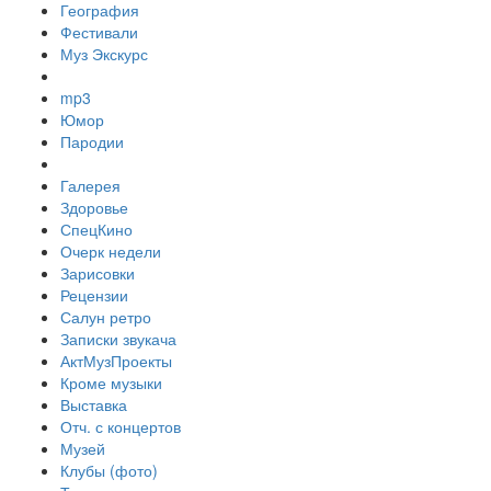
География
Фестивали
Муз Экскурс
mp3
Юмор
Пародии
Галерея
Здоровье
СпецКино
Очерк недели
Зарисовки
Рецензии
Салун ретро
Записки звукача
АктМузПроекты
Кроме музыки
Выставка
Отч. с концертов
Музей
Клубы (фото)