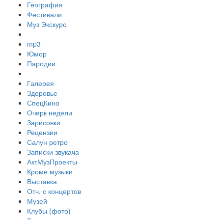
География
Фестивали
Муз Экскурс
mp3
Юмор
Пародии
Галерея
Здоровье
СпецКино
Очерк недели
Зарисовки
Рецензии
Салун ретро
Записки звукача
АктМузПроекты
Кроме музыки
Выставка
Отч. с концертов
Музей
Клубы (фото)