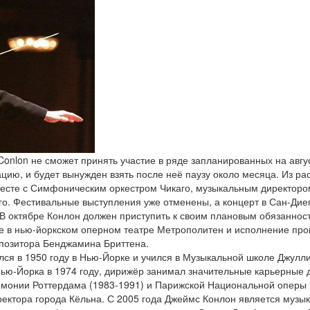
onlon не сможет принять участие в ряде запланированных на авгу
цию, и будет вынужден взять после неё паузу около месяца. Из р
месте с Симфоническим оркестром Чикаго, музыкальным директором 
го. Фестивальные выступления уже отменены, а концерт в Сан-Диег
 В октябре Конлон должен приступить к своим плановым обязанност
е в нью-йоркском оперном театре Метрополитен и исполнение пр
мпозитора Бенджамина Бриттена.
ся в 1950 году в Нью-Йорке и учился в Музыкальной школе Джулли
ю-Йорка в 1974 году, дирижёр занимал значительные карьерные д
монии Роттердама (1983-1991) и Парижской Национальной оперы (
ректора города Кёльна. С 2005 года Джеймс Конлон является муз