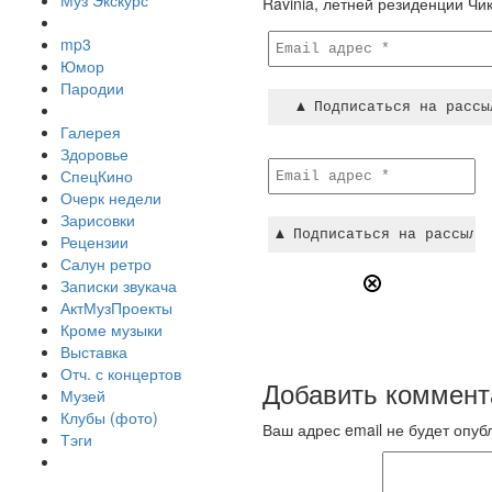
Муз Экскурс
Ravinia, летней резиденции Чи
mp3
Юмор
Пародии
Галерея
Здоровье
СпецКино
Очерк недели
Зарисовки
Рецензии
Салун ретро
Записки звукача
АктМузПроекты
Кроме музыки
Выставка
Отч. с концертов
Добавить коммент
Музей
Клубы (фото)
Ваш адрес email не будет опуб
Тэги