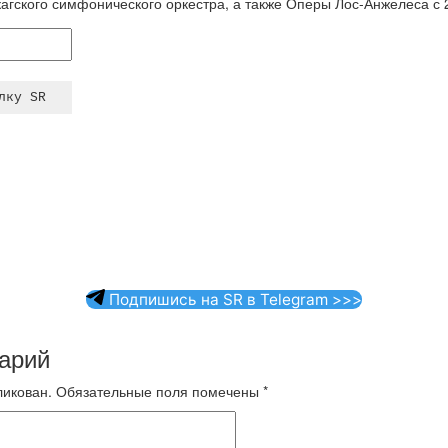
кагского симфонического оркестра, а также Оперы Лос-Анжелеса с 
Подпишись на SR в Telegram >>>
арий
ликован.
Обязательные поля помечены
*