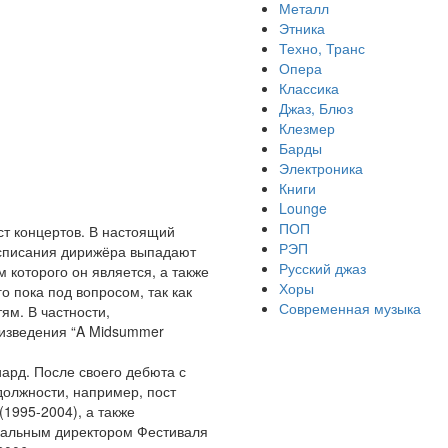
Металл
Этника
Техно, Транс
Опера
Классика
Джаз, Блюз
Клезмер
Барды
Электроника
Книги
Lounge
ПОП
ст концертов. В настоящий
РЭП
асписания дирижёра выпадают
Русский джаз
которого он является, а также
Хоры
о пока под вопросом, так как
Современная музыка
ям. В частности,
оизведения “A Midsummer
ард. После своего дебюта с
олжности, например, пост
1995-2004), а также
ыкальным директором Фестиваля