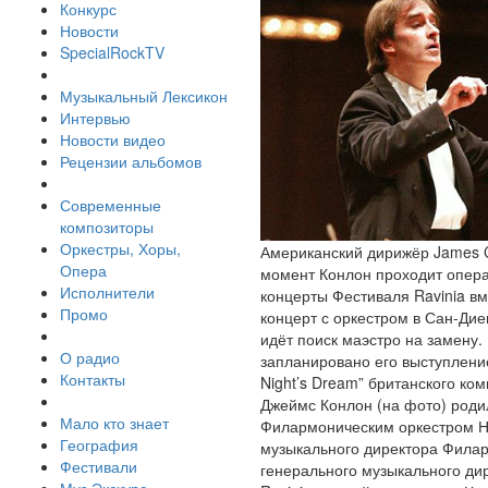
Конкурс
Новости
SpecialRockTV
Музыкальный Лексикон
Интервью
Новости видео
Рецензии альбомов
Современные
композиторы
Оркестры, Хоры,
Американский дирижёр James C
Опера
момент Конлон проходит опера
Исполнители
концерты Фестиваля Ravinia в
Промо
концерт с оркестром в Сан-Дие
идёт поиск маэстро на замену.
О радио
запланировано его выступлени
Контакты
Night’s Dream” британского ко
Джеймс Конлон (на фото) родил
Мало кто знает
Филармоническим оркестром Нь
География
музыкального директора Филар
Фестивали
генерального музыкального ди