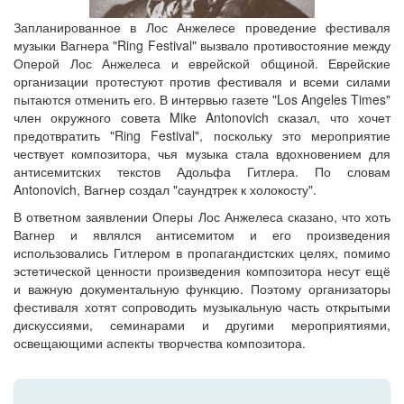
Запланированное в Лос Анжелесе проведение фестиваля
музыки Вагнера "Ring Festival" вызвало противостояние между
Оперой Лос Анжелеса и еврейской общиной. Еврейские
организации протестуют против фестиваля и всеми силами
пытаются отменить его. В интервью газете "Los Angeles Times"
член окружного совета Mike Antonovich сказал, что хочет
предотвратить "Ring Festival", поскольку это мероприятие
чествует композитора, чья музыка стала вдохновением для
антисемитских текстов Адольфа Гитлера. По словам
Antonovich, Вагнер создал "саундтрек к холокосту".
В ответном заявлении Оперы Лос Анжелеса сказано, что хоть
Вагнер и являлся антисемитом и его произведения
использовались Гитлером в пропагандистских целях, помимо
эстетической ценности произведения композитора несут ещё
и важную документальную функцию. Поэтому организаторы
фестиваля хотят сопроводить музыкальную часть открытыми
дискуссиями, семинарами и другими мероприятиями,
освещающими аспекты творчества композитора.