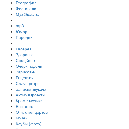
География
Фестивали
Муз Экскурс
mp3
Юмор
Пародии
Галерея
Здоровье
СпецКино
Очерк недели
Зарисовки
Рецензии
Салун ретро
Записки звукача
АктМузПроекты
Кроме музыки
Выставка
Отч. с концертов
Музей
Клубы (фото)