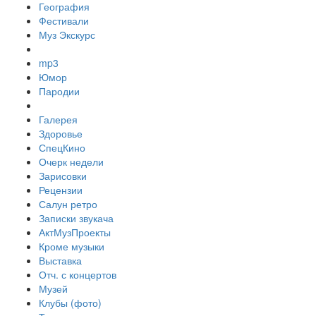
География
Фестивали
Муз Экскурс
mp3
Юмор
Пародии
Галерея
Здоровье
СпецКино
Очерк недели
Зарисовки
Рецензии
Салун ретро
Записки звукача
АктМузПроекты
Кроме музыки
Выставка
Отч. с концертов
Музей
Клубы (фото)