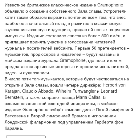
Известное британское классическое издание Gramophone
объявило о создании собственного Зала славы. Устроители
хотят таким образом выразить почтение всем тем, что внес
наиболее значительный вклад в развитие в классическую
звукозаписывающую индустрию, придав ей новые творческие
импульсы. Издание составило список из более 500 имён, и
приглашает принять участие в голосовании читателей
журнала и посетителей вебсайта. Первые 50 претендентов –
музыкантов, продюсеров и издателей – будут названы в
майском издании журнала Gramophone, где посетителям
предлагаются архивные интервью и профили исполнителей,
видео- и аудиозаписи.
В число пяти топ-музыкантов, которые будут чествоваться на
открытии Зала славы, вошли четыре дирижёра: Herbert von
Karajan, Claudio Abbado, Wilhelm Furtwängler и Leonard
Bernstein, а также сопрано-певица Maria Callas. В
ознаменование этой ежегодной инициативы, в майское
издание Gramophone войдёт компакт-диск с Пятой симфонией
Бетховена и Второй симфонией Брамса в исполнении
Лондонской филармонии под управлением Герберта фон
Караяна.