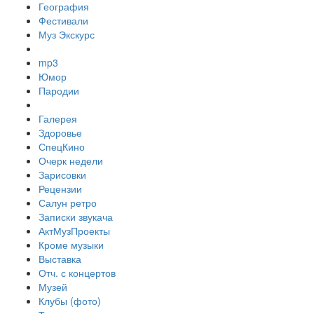
География
Фестивали
Муз Экскурс
mp3
Юмор
Пародии
Галерея
Здоровье
СпецКино
Очерк недели
Зарисовки
Рецензии
Салун ретро
Записки звукача
АктМузПроекты
Кроме музыки
Выставка
Отч. с концертов
Музей
Клубы (фото)