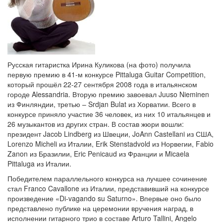
Русская гитаристка Ирина Куликова (на фото) получила
первую премию в 41-м конкурсе Pittaluga Guitar Competition,
который прошёл 22-27 сентября 2008 года в итальянском
городе Alessandria. Вторую премию завоевал Juuso Nieminen
из Финляндии, третью – Srdjan Bulat из Хорватии. Всего в
конкурсе приняло участие 36 человек, из них 10 итальянцев и
26 музыкантов из других стран. В состав жюри вошли:
президент Jacob Lindberg из Швеции, JoAnn Castellani из США,
Lorenzo Micheli из Италии, Erik Stenstadvold из Норвегии, Fabio
Zanon из Бразилии, Eric Penicaud из Франции и Micaela
Pittaluga из Италии.
Победителем параллельного конкурса на лучшее сочинение
стал Franco Cavallone из Италии, представивший на конкурсе
произведение «Di-vagando su Saturno». Впервые оно было
представлено публике на церемонии вручения наград, в
исполнении гитарного трио в составе Arturo Tallini, Angelo