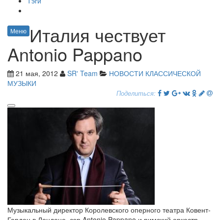
Тэги
Италия чествует
Меню
Antonio Pappano
21 мая, 2012
SR' Team
НОВОСТИ КЛАССИЧЕСКОЙ
МУЗЫКИ
Поделиться:
Музыкальный директор Королевского оперного театра Ковент-
Гарден в Лондоне, сэр Antonio Pappano и римский оркестр