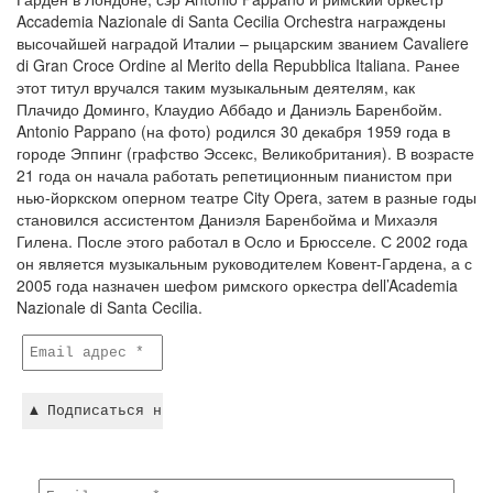
Accademia Nazionale di Santa Cecilia Orchestra награждены
высочайшей наградой Италии – рыцарским званием Cavaliere
di Gran Croce Ordine al Merito della Repubblica Italiana. Ранее
этот титул вручался таким музыкальным деятелям, как
Плачидо Доминго, Клаудио Аббадо и Даниэль Баренбойм.
Antonio Pappano (на фото) родился 30 декабря 1959 года в
городе Эппинг (графство Эссекс, Великобритания). В возрасте
21 года он начала работать репетиционным пианистом при
нью-йоркском оперном театре City Opera, затем в разные годы
становился ассистентом Даниэля Баренбойма и Михаэля
Гилена. После этого работал в Осло и Брюсселе. С 2002 года
он является музыкальным руководителем Ковент-Гардена, а с
2005 года назначен шефом римского оркестра dell’Academia
Nazionale di Santa Cecilia.