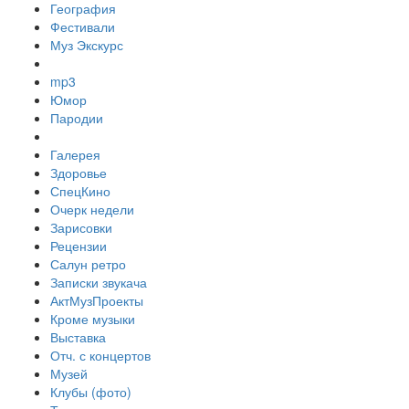
География
Фестивали
Муз Экскурс
mp3
Юмор
Пародии
Галерея
Здоровье
СпецКино
Очерк недели
Зарисовки
Рецензии
Салун ретро
Записки звукача
АктМузПроекты
Кроме музыки
Выставка
Отч. с концертов
Музей
Клубы (фото)