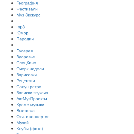
География
Фестивали
Муз Экскурс
mp3
Юмор
Пародии
Галерея
Здоровье
СпецКино
Очерк недели
Зарисовки
Рецензии
Салун ретро
Записки звукача
АктМузПроекты
Кроме музыки
Выставка
Отч. с концертов
Музей
Клубы (фото)