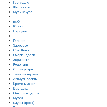
География
Фестивали
Муз Экскурс
mp3
Юмор
Пародии
Галерея
Здоровье
СпецКино
Очерк недели
Зарисовки
Рецензии
Салун ретро
Записки звукача
АктМузПроекты
Кроме музыки
Выставка
Отч. с концертов
Музей
Клубы (фото)