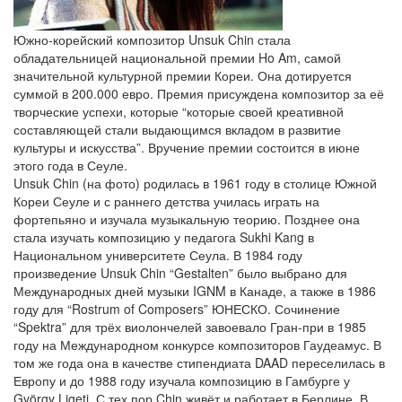
Южно-корейский композитор Unsuk Chin стала
обладательницей национальной премии Ho Am, самой
значительной культурной премии Кореи. Она дотируется
суммой в 200.000 евро. Премия присуждена композитор за её
творческие успехи, которые “которые своей креативной
составляющей стали выдающимся вкладом в развитие
культуры и искусства”. Вручение премии состоится в июне
этого года в Сеуле.
Unsuk Chin (на фото) родилась в 1961 году в столице Южной
Кореи Сеуле и с раннего детства училась играть на
фортепьяно и изучала музыкальную теорию. Позднее она
стала изучать композицию у педагога Sukhi Kang в
Национальном университете Сеула. В 1984 году
произведение Unsuk Chin “Gestalten” было выбрано для
Международных дней музыки IGNM в Канаде, а также в 1986
году для “Rostrum of Composers” ЮНЕСКО. Сочинение
“Spektra” для трёх виолончелей завоевало Гран-при в 1985
году на Международном конкурсе композиторов Гаудеамус. В
том же года она в качестве стипендиата DAAD переселилась в
Европу и до 1988 году изучала композицию в Гамбурге у
György Ligeti. С тех пор Chin живёт и работает в Берлине. В