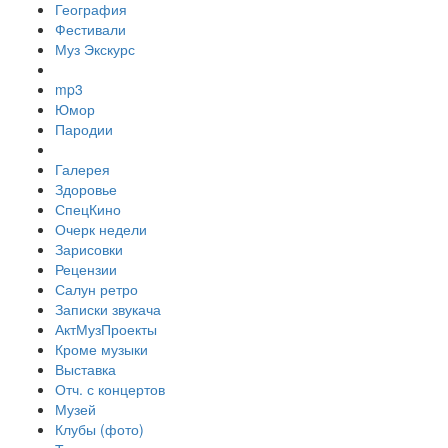
География
Фестивали
Муз Экскурс
mp3
Юмор
Пародии
Галерея
Здоровье
СпецКино
Очерк недели
Зарисовки
Рецензии
Салун ретро
Записки звукача
АктМузПроекты
Кроме музыки
Выставка
Отч. с концертов
Музей
Клубы (фото)