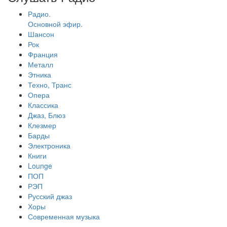
Радио.
Основной эфир.
Шансон
Рок
Франция
Металл
Этника
Техно, Транс
Опера
Классика
Джаз, Блюз
Клезмер
Барды
Электроника
Книги
Lounge
ПОП
РЭП
Русский джаз
Хоры
Современная музыка