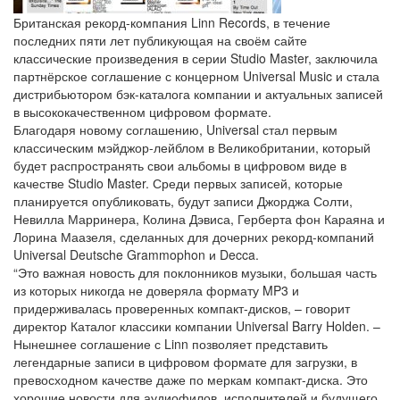
Британская рекорд-компания Linn Records, в течение
последних пяти лет публикующая на своём сайте
классические произведения в серии Studio Master, заключила
партнёрское соглашение с концерном Universal Music и стала
дистрибьютором бэк-каталога компании и актуальных записей
в высококачественном цифровом формате.
Благодаря новому соглашению, Universal стал первым
классическим мэйджор-лейблом в Великобритании, который
будет распространять свои альбомы в цифровом виде в
качестве Studio Master. Среди первых записей, которые
планируется опубликовать, будут записи Джорджа Солти,
Невилла Марринера, Колина Дэвиса, Герберта фон Караяна и
Лорина Маазеля, сделанных для дочерних рекорд-компаний
Universal Deutsche Grammophon и Decca.
“Это важная новость для поклонников музыки, большая часть
из которых никогда не доверяла формату MP3 и
придерживалась проверенных компакт-дисков, – говорит
директор Каталог классики компании Universal Barry Holden. –
Нынешнее соглашение с Linn позволяет представить
легендарные записи в цифровом формате для загрузки, в
превосходном качестве даже по меркам компакт-диска. Это
хорошие новости для аудиофилов, исполнителей и будущего