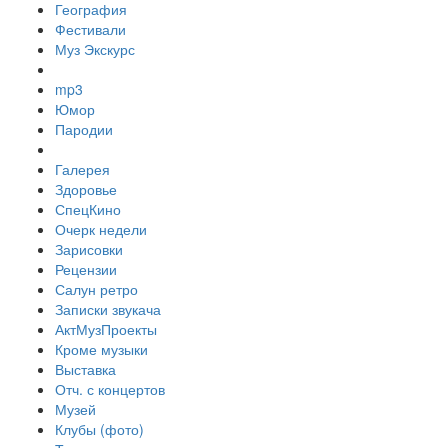
География
Фестивали
Муз Экскурс
mp3
Юмор
Пародии
Галерея
Здоровье
СпецКино
Очерк недели
Зарисовки
Рецензии
Салун ретро
Записки звукача
АктМузПроекты
Кроме музыки
Выставка
Отч. с концертов
Музей
Клубы (фото)