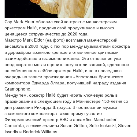
Сэр Mark Elder обновил свой контракт с манчестерским
оркестром Hallé, продлив своё продуктивное и высоко
ценящееся сотрудничество до 2020 года.
Маэстро Mark Elder (на фото) возглавил манчестерский
ансамбль в 2000 году, с тех пор между музыкантами оркестра
и дирижёром возникло крепкое и отмеченное критиками
взаимодействие и взаимопонимание. Эти отношения уже
неоднократно могли оценить покупатели записей, сделанных
на собственном лейбле оркестра Hallé, и не в последнюю
очередь на записи произведения «Апостолы» британского
композитора Эдуарда Элгара, получившей награду издания
Gramophone.
Между тем, оркестр Hallé будет играть ключевую роль в
праздновании в следующем году в Манчестере 150-летия со
дня рождения Рихарда Штрауса. В чествовании музыки
знаменитого композитора также примут участие
Филармонический оркестр BBC и ансамбль Manchester
Camerata, а также солисты Susan Gritton, Soile Isokoski, Steven
Isserlis и Roderick Williams.