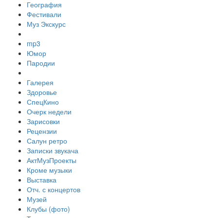
География
Фестивали
Муз Экскурс
mp3
Юмор
Пародии
Галерея
Здоровье
СпецКино
Очерк недели
Зарисовки
Рецензии
Салун ретро
Записки звукача
АктМузПроекты
Кроме музыки
Выставка
Отч. с концертов
Музей
Клубы (фото)