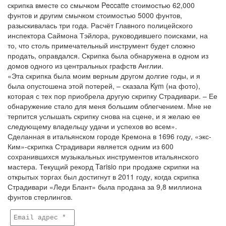
скрипка вместе со смычком Peccatte стоимостью 62,000
фунтов и другим смычком стоимостью 5000 фунтов,
разыскивалась три года. Расчёт Главного полицейского
инспектора Саймона Тэйлора, руководившего поисками, на
то, что столь примечательный инструмент будет сложно
продать, оправдался. Скрипка была обнаружена в одном из
домов одного из центральных графств Англии.
«Эта скрипка была моим верным другом долгие годы, и я
была опустошена этой потерей, – сказала Kym (на фото),
которая с тех пор приобрела другую скрипку Страдивари. – Ее
обнаружение стало для меня большим облегчением. Мне не
терпится услышать скрипку снова на сцене, и я желаю ее
следующему владельцу удачи и успехов во всем».
Сделанная в итальянском городе Кремона в 1696 году, «экс-
Ким»-скрипка Страдивари является одним из 600
сохранившихся музыкальных инструментов итальянского
мастера. Текущий рекорд Tarisio при продаже скрипки на
открытых торгах был достигнут в 2011 году, когда скрипка
Страдивари «Леди Блант» была продана за 9,8 миллиона
фунтов стерлингов.