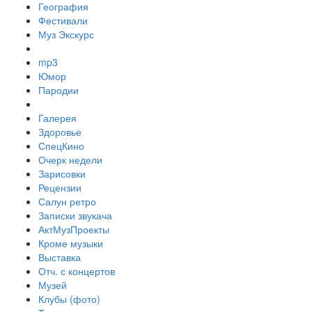
География
Фестивали
Муз Экскурс
mp3
Юмор
Пародии
Галерея
Здоровье
СпецКино
Очерк недели
Зарисовки
Рецензии
Салун ретро
Записки звукача
АктМузПроекты
Кроме музыки
Выставка
Отч. с концертов
Музей
Клубы (фото)